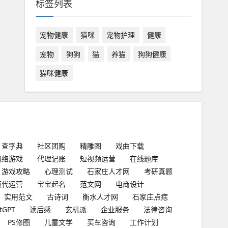
标签列表
宠物健康
猫咪
宠物护理
健康
宠物
狗狗
猫
养猫
狗狗健康
猫咪健康
查字典
社区团购
精雕图
戏曲下载
网络游戏
代理记账
短视频运营
在线题库
游戏攻略
心理测试
石家庄人才网
考研真题
频代运营
宝宝起名
范文网
电商设计
实用范文
古诗词
衡水人才网
石家庄点痣
tGPT
读后感
玄机派
企业服务
法律咨询
PS修图
儿童文学
买车咨询
工作计划