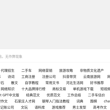
网站，无作弊现象
代理招生
二手车
网络营销
旅游攻略
非物质文化遗产
事
诗词
工商注册
注册公司
抖音带货
云南旅游网
奇石
散文
自学教程
常用文书
河北生活网
好书推荐
网络知识
十大品牌排行榜
商标交易
单机游戏下载
短视
at GPT中文版
经典范文
优质范文
工作总结
二手车估价
搜作文
石家庄人才网
钢琴入门指法教程
词典
围棋
cha
理记账公司
文玩
语料库
游戏推荐
男士发型
高考作文