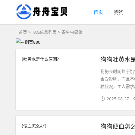
首页
狗狗
首页
> TAG信息列表 > 寄生虫感染
狗狗吐黄水
狗狗长时间处于饥
会受影响，而且不
种状况，主人需求
2025-08-27
狗狗便血怎