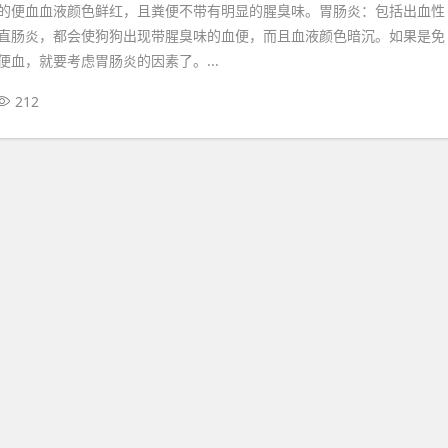
的便血血液颜色鲜红，且粪便不带有明显的腥臭味。胃肠炎：包括出血性
直肠炎，都会使狗狗出现带腥臭味的血便，而且血液颜色暗沉。如果是免
便血，就要考虑胃肠炎的因素了。...
212