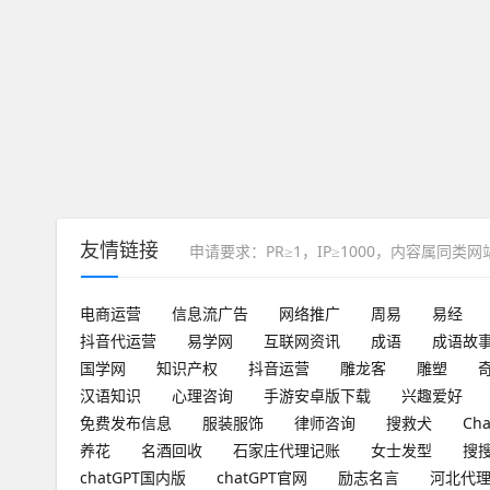
友情链接
申请要求：PR≥1，IP≥1000，内容属同类
电商运营
信息流广告
网络推广
周易
易经
抖音代运营
易学网
互联网资讯
成语
成语故
国学网
知识产权
抖音运营
雕龙客
雕塑
汉语知识
心理咨询
手游安卓版下载
兴趣爱好
免费发布信息
服装服饰
律师咨询
搜救犬
Ch
养花
名酒回收
石家庄代理记账
女士发型
搜
chatGPT国内版
chatGPT官网
励志名言
河北代