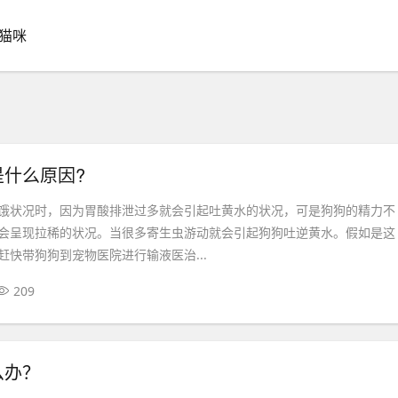
猫咪
是什么原因?
饿状况时，因为胃酸排泄过多就会引起吐黄水的状况，可是狗狗的精力不
会呈现拉稀的状况。当很多寄生虫游动就会引起狗狗吐逆黄水。假如是这
赶快带狗狗到宠物医院进行输液医治...
209
么办？