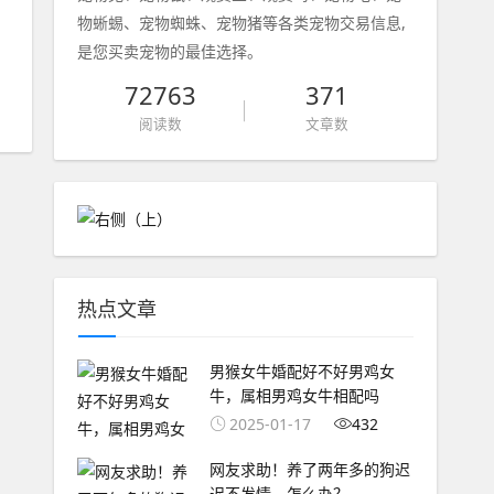
物蜥蜴、宠物蜘蛛、宠物猪等各类宠物交易信息,
是您买卖宠物的最佳选择。
72763
371
阅读数
文章数
热点文章
男猴女牛婚配好不好男鸡女
牛，属相男鸡女牛相配吗
2025-01-17
432
网友求助！养了两年多的狗迟
迟不发情，怎么办？