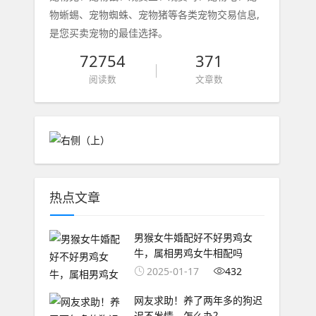
物蜥蜴、宠物蜘蛛、宠物猪等各类宠物交易信息,
是您买卖宠物的最佳选择。
72754
371
阅读数
文章数
热点文章
男猴女牛婚配好不好男鸡女
牛，属相男鸡女牛相配吗
2025-01-17
432
网友求助！养了两年多的狗迟
迟不发情，怎么办？