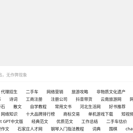
网站，无作弊现象
代理招生
二手车
网络营销
旅游攻略
非物质文化遗产
事
诗词
工商注册
注册公司
抖音带货
云南旅游网
奇石
散文
自学教程
常用文书
河北生活网
好书推荐
网络知识
十大品牌排行榜
商标交易
单机游戏下载
短视
at GPT中文版
经典范文
优质范文
工作总结
二手车估价
搜作文
石家庄人才网
钢琴入门指法教程
词典
围棋
cha