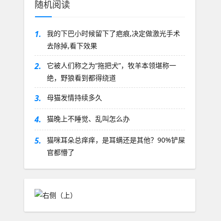
随机阅读
1.
我的下巴小时候留下了疤痕,决定做激光手术
去除掉,看下效果
2.
它被人们称之为“拖把犬”，牧羊本领堪称一
绝，野狼看到都得绕道
3.
母猫发情持续多久
4.
猫晚上不睡觉、乱叫怎么办
5.
猫咪耳朵总痒痒，是耳螨还是其他？90%铲屎
官都懵了