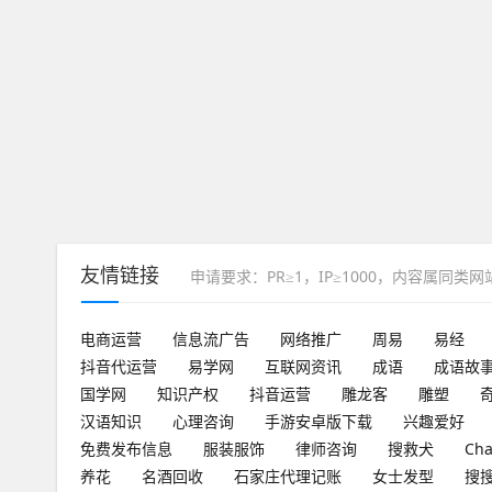
友情链接
申请要求：PR≥1，IP≥1000，内容属同类
电商运营
信息流广告
网络推广
周易
易经
抖音代运营
易学网
互联网资讯
成语
成语故
国学网
知识产权
抖音运营
雕龙客
雕塑
汉语知识
心理咨询
手游安卓版下载
兴趣爱好
免费发布信息
服装服饰
律师咨询
搜救犬
Ch
养花
名酒回收
石家庄代理记账
女士发型
搜