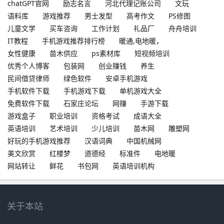
chatGPT官网
励志名言
河北代理记账公司
文玩
语料库
游戏推荐
男士发型
高考作文
PS修图
儿童文学
买车咨询
工作计划
礼品厂
舟舟培训
IT教程
手机游戏推荐排行榜
暖通,电地暖，
女性健康
苗木供应
ps素材库
短视频培训
优秀个人博客
包装网
创业赚钱
养生
民间借贷律师
绿色软件
安卓手机游戏
手机软件下载
手机游戏下载
单机游戏大全
免费软件下载
石家庄论坛
网赚
手游下载
游戏盒子
职业培训
资格考试
成语大全
英语培训
艺术培训
少儿培训
苗木网
雕塑网
好玩的手机游戏推荐
汉语词典
中国机械网
美文欣赏
红楼梦
道德经
标准件
电地暖
网站转让
鲜花
书包网
英语培训机构
关于本站