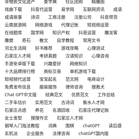
非物质文化遗产
查字典
社区团购
精雕图
戏曲下载
抖音代运营
易学网
互联网资讯
成语
成语故事
诗词
工商注册
注册公司
抖音带货
云南旅游网
网络游戏
代理记账
短视频运营
在线题库
国学网
知识产权
抖音运营
雕龙客
雕塑
奇石
散文
自学教程
常用文书
河北生活网
好书推荐
游戏攻略
心理测试
石家庄人才网
考研真题
汉语知识
心理咨询
手游安卓版下载
兴趣爱好
网络知识
十大品牌排行榜
商标交易
单机游戏下载
短视频代运营
宝宝起名
范文网
电商设计
免费发布信息
服装服饰
律师咨询
搜救犬
Chat GPT中文版
经典范文
优质范文
工作总结
二手车估价
实用范文
古诗词
衡水人才网
石家庄点痣
养花
名酒回收
石家庄代理记账
女士发型
搜搜作文
石家庄人才网
钢琴入门指法教程
词典
围棋
chatGPT
读后感
玄机派
企业服务
法律咨询
chatGPT国内版