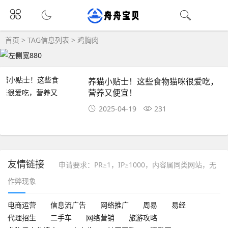
首页
> TAG信息列表 > 鸡胸肉
养猫小贴士！这些食物猫咪很爱吃，
营养又便宜！
2025-04-19
231
友情链接
申请要求：PR≥1，IP≥1000，内容属同类网站，无
作弊现象
电商运营
信息流广告
网络推广
周易
易经
代理招生
二手车
网络营销
旅游攻略