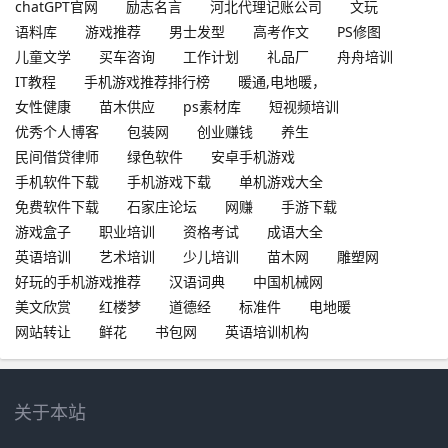
chatGPT官网
励志名言
河北代理记账公司
文玩
语料库
游戏推荐
男士发型
高考作文
PS修图
儿童文学
买车咨询
工作计划
礼品厂
舟舟培训
IT教程
手机游戏推荐排行榜
暖通,电地暖，
女性健康
苗木供应
ps素材库
短视频培训
优秀个人博客
包装网
创业赚钱
养生
民间借贷律师
绿色软件
安卓手机游戏
手机软件下载
手机游戏下载
单机游戏大全
免费软件下载
石家庄论坛
网赚
手游下载
游戏盒子
职业培训
资格考试
成语大全
英语培训
艺术培训
少儿培训
苗木网
雕塑网
好玩的手机游戏推荐
汉语词典
中国机械网
美文欣赏
红楼梦
道德经
标准件
电地暖
网站转让
鲜花
书包网
英语培训机构
关于本站