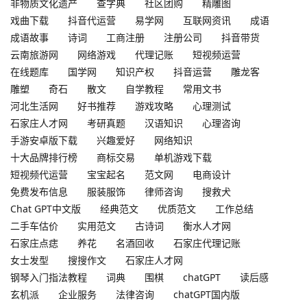
非物质文化遗产
查字典
社区团购
精雕图
戏曲下载
抖音代运营
易学网
互联网资讯
成语
成语故事
诗词
工商注册
注册公司
抖音带货
云南旅游网
网络游戏
代理记账
短视频运营
在线题库
国学网
知识产权
抖音运营
雕龙客
雕塑
奇石
散文
自学教程
常用文书
河北生活网
好书推荐
游戏攻略
心理测试
石家庄人才网
考研真题
汉语知识
心理咨询
手游安卓版下载
兴趣爱好
网络知识
十大品牌排行榜
商标交易
单机游戏下载
短视频代运营
宝宝起名
范文网
电商设计
免费发布信息
服装服饰
律师咨询
搜救犬
Chat GPT中文版
经典范文
优质范文
工作总结
二手车估价
实用范文
古诗词
衡水人才网
石家庄点痣
养花
名酒回收
石家庄代理记账
女士发型
搜搜作文
石家庄人才网
钢琴入门指法教程
词典
围棋
chatGPT
读后感
玄机派
企业服务
法律咨询
chatGPT国内版